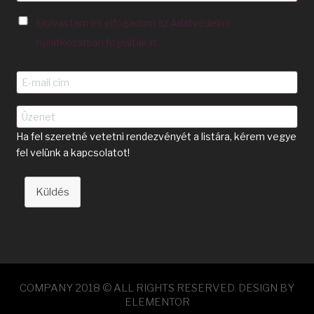
Elolvastam és elfogadom az Adatvédelmi
nyilatkozatban foglaltakat
Ha fel szeretné vetetni rendezvényét a listára, kérem vegye
fel velünk a kapcsolatot!
Küldés
COMPANY 2018 © ALL RIGHTS RESERVED. DESIGN BY
ELEMENTOR