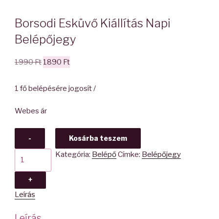
Borsodi Esküvő Kiállítás Napi
Belépőjegy
1990
Ft
1890
Ft
1 fő belépésére jogosít /
Webes ár
-
Kosárba teszem
Kategória:
Belépő
Címke:
Belépőjegy
+
Leírás
Leírás