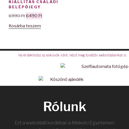
KIÁLLÍTÁS CSALÁDI
BELÉPŐJEGY
6990
Ft
6490
Ft
Kosárba teszem
Ha érdeklődsz az esküvők iránt, nézd meg további weboldalainkat is
Rólunk
Ezt a weboldalt korábban a Miskolci Egyetemen