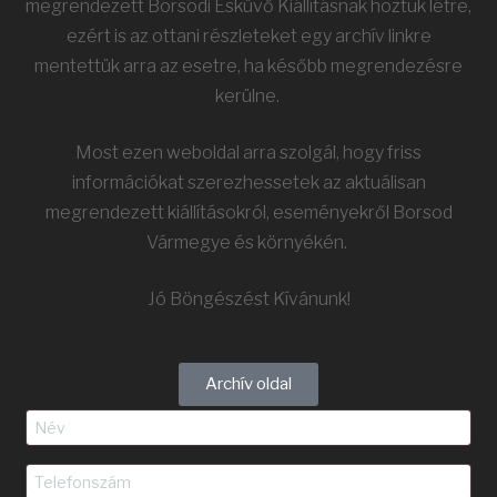
megrendezett Borsodi Esküvő Kiállításnak hoztuk létre,
ezért is az ottani részleteket egy archív linkre
mentettük arra az esetre, ha később megrendezésre
kerülne.
Most ezen weboldal arra szolgál, hogy friss
információkat szerezhessetek az aktuálisan
megrendezett kiállításokról, eseményekről Borsod
Vármegye és környékén.
Jó Böngészést Kívánunk!
Archív oldal